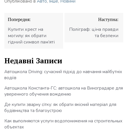
Опубліковано в
Авто
,
Інше
,
Новини
Навігація
Попередня:
Наступна:
записів
Купити хрест на
Поліграф: ціна правди
могилу: як обрати
та безпеки
гідний символ пам’яті
Недавні Записи
Автошкола Driving: сучасний підхід до навчання майбутніх
водіїв
Автошкола Константа-ГС: автошкола на Виноградаре для
уверенного обучения вождению
Де купити зварну сітку: як обрати якісний матеріал для
будівництва та благоустрою
Как выполняются услуги водопонижения на строительных
объектах