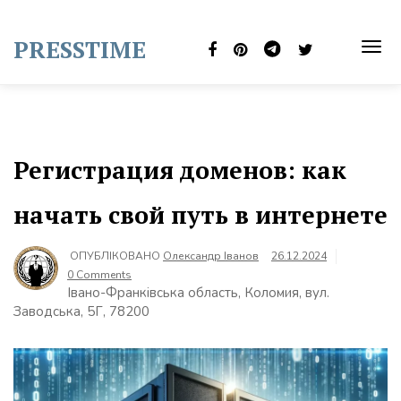
Skip
to
PRESSTIME
content
TOG
NAVI
Регистрация доменов: как
начать свой путь в интернете
ОПУБЛІКОВАНО
Олександр Іванов
26.12.2024
0 Comments
Івано-Франківська область, Коломия, вул.
Заводська, 5Г, 78200