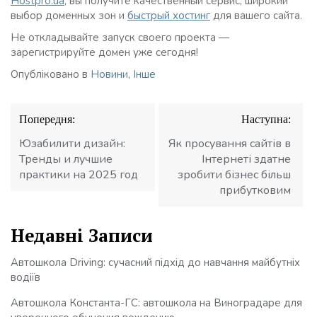
Hostpro.ua
, вы получите качественный сервис, широкий
выбор доменных зон и
быстрый хостинг
для вашего сайта.
Не откладывайте запуск своего проекта —
зарегистрируйте домен уже сегодня!
Опубліковано в
Новини
,
Інше
Навігація
Попередня:
Наступна:
записів
Юзабилити дизайн:
Як просування сайтів в
Тренды и лучшие
Інтернеті здатне
практики на 2025 год
зробити бізнес більш
прибутковим
Недавні Записи
Автошкола Driving: сучасний підхід до навчання майбутніх
водіїв
Автошкола Константа-ГС: автошкола на Виноградаре для