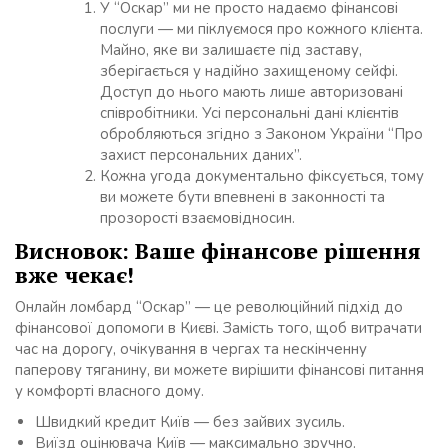
У “Оскар” ми не просто надаємо фінансові
послуги — ми піклуємося про кожного клієнта.
Майно, яке ви залишаєте під заставу,
зберігається у надійно захищеному сейфі.
Доступ до нього мають лише авторизовані
співробітники. Усі персональні дані клієнтів
обробляються згідно з Законом України “Про
захист персональних даних”.
Кожна угода документально фіксується, тому
ви можете бути впевнені в законності та
прозорості взаємовідносин.
Висновок: Ваше фінансове рішення
вже чекає!
Онлайн ломбард “Оскар” — це революційний підхід до
фінансової допомоги в Києві. Замість того, щоб витрачати
час на дорогу, очікування в чергах та нескінченну
паперову тяганину, ви можете вирішити фінансові питання
у комфорті власного дому.
Швидкий кредит Київ — без зайвих зусиль.
Виїзд оцінювача Київ — максимально зручно.