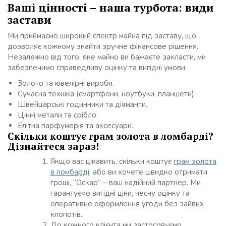
Ваші цінності – наша турбота: види
застави
Ми приймаємо широкий спектр майна під заставу, що
дозволяє кожному знайти зручне фінансове рішення.
Незалежно від того, яке майно ви бажаєте закласти, ми
забезпечимо справедливу оцінку та вигідні умови.
Золото та ювелірні вироби.
Сучасна техніка (смартфони, ноутбуки, планшети).
Швейцарські годинники та діаманти.
Цінні метали та срібло.
Елітна парфумерія та аксесуари.
Скільки коштує грам золота в ломбарді?
Дізнайтеся зараз!
Якщо вас цікавить, скільки коштує
грам золота
в ломбарді
, або ви хочете швидко отримати
гроші, “Оскар” – ваш надійний партнер. Ми
гарантуємо вигідні ціни, чесну оцінку та
оперативне оформлення угоди без зайвих
клопотів.
До кожного клієнта ми застосовуємо