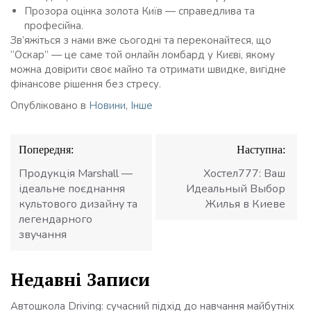
Прозора оцінка золота Київ — справедлива та
професійна.
Зв’яжіться з нами вже сьогодні та переконайтеся, що
“Оскар” — це саме той онлайн ломбард у Києві, якому
можна довірити своє майно та отримати швидке, вигідне
фінансове рішення без стресу.
Опубліковано в
Новини
,
Інше
Навігація
Попередня:
Наступна:
записів
Продукція Marshall —
Хостел777: Ваш
ідеальне поєднання
Идеальный Выбор
культового дизайну та
Жилья в Киеве
легендарного
звучання
Недавні Записи
Автошкола Driving: сучасний підхід до навчання майбутніх