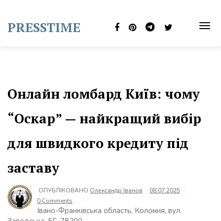
Skip
to
PRESSTIME
content
TOG
NAVI
Онлайн ломбард Київ: чому
“Оскар” — найкращий вибір
для швидкого кредиту під
заставу
ОПУБЛІКОВАНО
Олександр Іванов
08.07.2025
0 Comments
Івано-Франківська область, Коломия, вул.